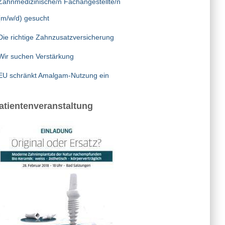
(m/w/d) gesucht
Zahnmedizinische/n Fachangestellte/n
(m/w/d) gesucht
Die richtige Zahnzusatzversicherung
Wir suchen Verstärkung
EU schränkt Amalgam-Nutzung ein
atientenveranstaltung