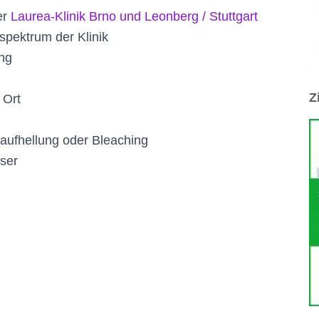
en
er
Laurea-Klinik Brno und Leonberg / Stuttgart
spektrum der Klinik
ung
Z
 Ort
naufhellung oder Bleaching
aser