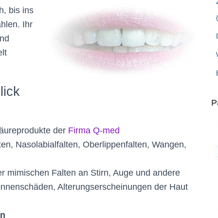
 Zähne ein Gesicht
, bis ins
hlen. Ihr
und
lt
lick
P
säureprodukte der
Firma Q-med
ten, Nasolabialfalten, Oberlippenfalten, Wangen,
er mimischen Falten an Stirn, Auge und andere
onnenschäden, Alterungserscheinungen der Haut