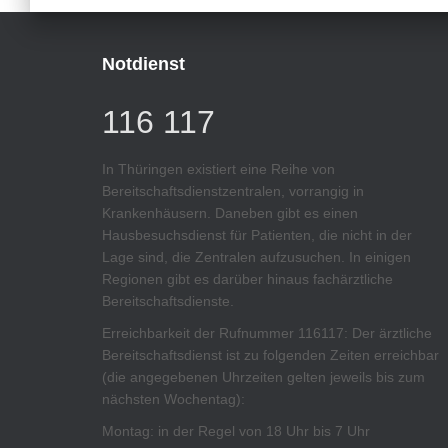
Notdienst
116 117
In Thüringen existiert eine Reihe von
Bereitschaftsdienstzentralen, vorrangig in
Krankenhäusern. Daneben gibt es einen
Hausbesuchsdienst für Patienten, die nicht in der
Lage sind, die Zentralen aufzusuchen. In einigen
Regionen gibt es darüber hinaus fachärztliche
Bereitschaftsdienste.
Erreichbarkeit der Rufnummer 116117: Der ärztliche
Bereitschaftsdienst ist zu folgenden Zeiten erreichbar
(die angegebenen Uhrzeiten gelten jeweils bis zum