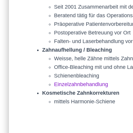
von Hals, Dekolletee und Hände
Beratende Ärztin der Laurea-Klinik
Seit 2001 Zusammenarbeit mit d
Beratend tätig für das Operations
Präoperative Patientenvorbereit
Postoperative Betreuung vor Ort
Falten- und Laserbehandlung vor
Zahnaufhellung / Bleaching
Weisse, helle Zähne mittels Zah
Office-Bleaching mit und ohne L
Schienenbleaching
Einzelzahnbehandlung
Kosmetische Zahnkorrekturen
mittels Harmonie-Schiene