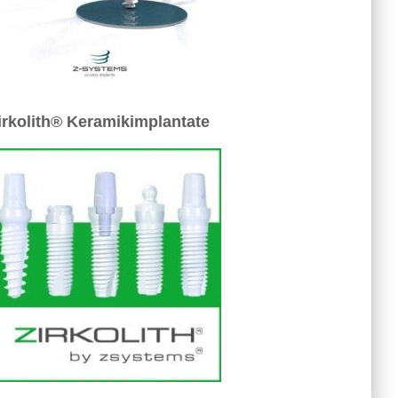
irkolith® Keramikimplantate