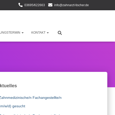
03695/622663
info@zahnarzt-tischer.de
UNGSTERMIN
KONTAKT
ktuelles
Zahnmedizinische/n Fachangestellte/n