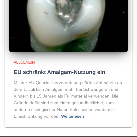
ALLGEMEIN
EU schränkt Amalgam-Nutzung ein
Mit der EU-Quecksilberverordnung dürfen Zahnärzte ab
dem 1. Juli kein Amalgam mehr bei Schwangeren und
Kindern bis 15 Jahren als Füllmaterial verwenden. Die
Gründe dafür sind zum einen gesundheitlicher, zum
anderen ökologischer Natur. Entschieden wurde die
Einschränkung vor dem
Weiterlesen