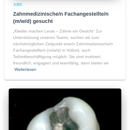
JOBS
Zahnmedizinische/n Fachangestellte/n
(m/w/d) gesucht
„Kleider machen Leute – Zähne ein Gesicht“ Zur
Unterstützung unseres Teams, suchen wir zum
nächstmöglichen Zeitpunkt eine/n Zahnmedizinische/n
Fachangestellte/n (m/w/d) in Vollzeit, auch
Teilzeitbeschäftigung möglich. Sie sind motiviert,
freundlich, engagiert und teamfähig, dann bieten wir
Weiterlesen