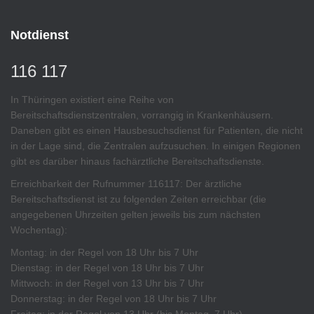
Notdienst
116 117
In Thüringen existiert eine Reihe von
Bereitschaftsdienstzentralen, vorrangig in Krankenhäusern.
Daneben gibt es einen Hausbesuchsdienst für Patienten, die nicht
in der Lage sind, die Zentralen aufzusuchen. In einigen Regionen
gibt es darüber hinaus fachärztliche Bereitschaftsdienste.
Erreichbarkeit der Rufnummer 116117: Der ärztliche
Bereitschaftsdienst ist zu folgenden Zeiten erreichbar (die
angegebenen Uhrzeiten gelten jeweils bis zum nächsten
Wochentag):
Montag: in der Regel von 18 Uhr bis 7 Uhr
Dienstag: in der Regel von 18 Uhr bis 7 Uhr
Mittwoch: in der Regel von 13 Uhr bis 7 Uhr
Donnerstag: in der Regel von 18 Uhr bis 7 Uhr
Freitag: in der Regel von 13 Uhr (bis Montag, 7 Uhr)