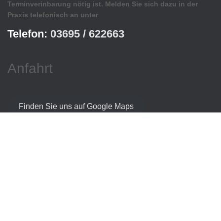
Terminverinbarung nötig ist. Melden Sie sich dazu in der
Praxis telefonisch an unter
Telefon:
03695 / 622663
Anfahrt
Finden Sie uns auf Google Maps
HOME
BEHANDLUNGSTERMIN
KONTAKT
IMPRESSUM
SITEMAP
Hestia | Entwickelt von
ThemeIsle