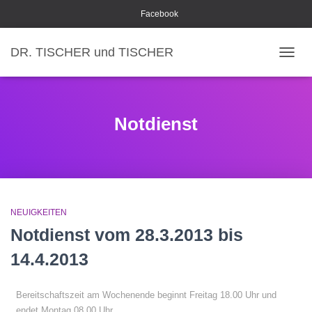
Facebook
DR. TISCHER und TISCHER
NAVI
Notdienst
NEUIGKEITEN
Notdienst vom 28.3.2013 bis
14.4.2013
Bereitschaftszeit am Wochenende beginnt Freitag 18.00 Uhr und
endet Montag 08.00 Uhr.