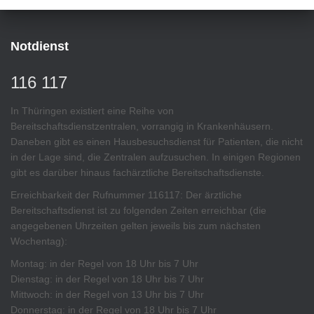
Notdienst
116 117
In Thüringen existiert eine Reihe von
Bereitschaftsdienstzentralen, vorrangig in Krankenhäusern.
Daneben gibt es einen Hausbesuchsdienst für Patienten, die nicht
in der Lage sind, die Zentralen aufzusuchen. In einigen Regionen
gibt es darüber hinaus fachärztliche Bereitschaftsdienste.
Erreichbarkeit der Rufnummer 116117: Der ärztliche
Bereitschaftsdienst ist zu folgenden Zeiten erreichbar (die
angegebenen Uhrzeiten gelten jeweils bis zum nächsten
Wochentag):
Montag: in der Regel von 18 Uhr bis 7 Uhr
Dienstag: in der Regel von 18 Uhr bis 7 Uhr
Mittwoch: in der Regel von 13 Uhr bis 7 Uhr
Donnerstag: in der Regel von 18 Uhr bis 7 Uhr