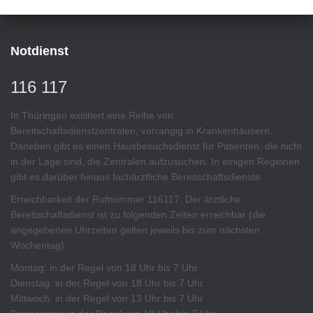
Notdienst
116 117
In Thüringen existiert eine Reihe von
Bereitschaftsdienstzentralen, vorrangig in Krankenhäusern.
Daneben gibt es einen Hausbesuchsdienst für Patienten, die nicht
in der Lage sind, die Zentralen aufzusuchen. In einigen Regionen
gibt es darüber hinaus fachärztliche Bereitschaftsdienste.
Erreichbarkeit der Rufnummer 116117: Der ärztliche
Bereitschaftsdienst ist zu folgenden Zeiten erreichbar (die
angegebenen Uhrzeiten gelten jeweils bis zum nächsten
Wochentag):
Montag: in der Regel von 18 Uhr bis 7 Uhr
Dienstag: in der Regel von 18 Uhr bis 7 Uhr
Mittwoch: in der Regel von 13 Uhr bis 7 Uhr