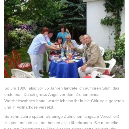
So um 1980, also vor 35 Jahren landete ich auf ihren Stuhl das
erste mal. Da ich große Angst vor dem Ziehen eines
Weisheitszahnes hatte, wurde ich von ihr in die Chirurgie gebeten
und in Vollnarkose versetzt.
So zehn Jahre später, als einige Zähnchen langsam Verschleiß
zeigten, meinte sie, am besten alles überkronen. Sie murmelte
was von Jacketkronen.
Vier Wochen später hatte ich wohl die