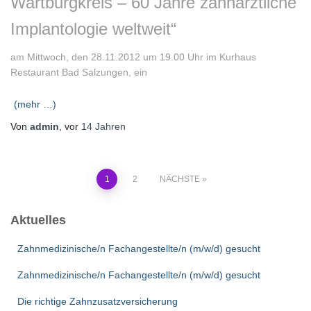
Wartburgkreis – 60 Jahre zahnärztliche
Implantologie weltweit“
am Mittwoch, den 28.11.2012 um 19.00 Uhr im Kurhaus
Restaurant Bad Salzungen, ein
(mehr …)
Von
admin
, vor
14 Jahren
Seitennummerierung
1
2
NÄCHSTE
der
Aktuelles
Beiträge
Zahnmedizinische/n Fachangestellte/n (m/w/d) gesucht
Zahnmedizinische/n Fachangestellte/n (m/w/d) gesucht
Die richtige Zahnzusatzversicherung