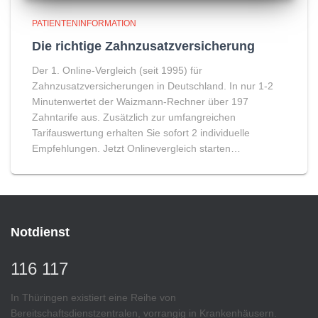
PATIENTENINFORMATION
Die richtige Zahnzusatzversicherung
Der 1. Online-Vergleich (seit 1995) für
Zahnzusatzversicherungen in Deutschland. In nur 1-2
Minutenwertet der Waizmann-Rechner über 197
Zahntarife aus. Zusätzlich zur umfangreichen
Tarifauswertung erhalten Sie sofort 2 individuelle
Empfehlungen. Jetzt Onlinevergleich starten…
Notdienst
116 117
In Thüringen existiert eine Reihe von
Bereitschaftsdienstzentralen, vorrangig in Krankenhäusern.