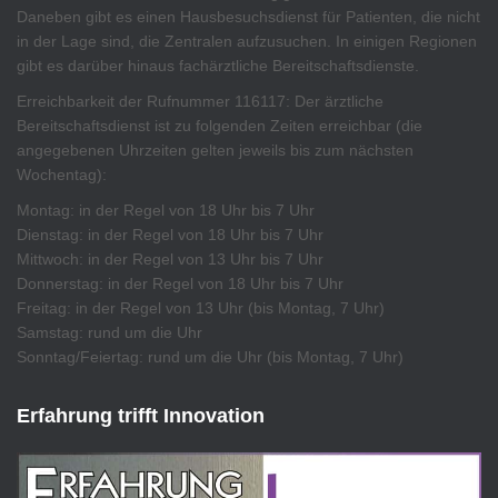
Daneben gibt es einen Hausbesuchsdienst für Patienten, die nicht
in der Lage sind, die Zentralen aufzusuchen. In einigen Regionen
gibt es darüber hinaus fachärztliche Bereitschaftsdienste.
Erreichbarkeit der Rufnummer 116117: Der ärztliche
Bereitschaftsdienst ist zu folgenden Zeiten erreichbar (die
angegebenen Uhrzeiten gelten jeweils bis zum nächsten
Wochentag):
Montag: in der Regel von 18 Uhr bis 7 Uhr
Dienstag: in der Regel von 18 Uhr bis 7 Uhr
Mittwoch: in der Regel von 13 Uhr bis 7 Uhr
Donnerstag: in der Regel von 18 Uhr bis 7 Uhr
Freitag: in der Regel von 13 Uhr (bis Montag, 7 Uhr)
Samstag: rund um die Uhr
Sonntag/Feiertag: rund um die Uhr (bis Montag, 7 Uhr)
Erfahrung trifft Innovation